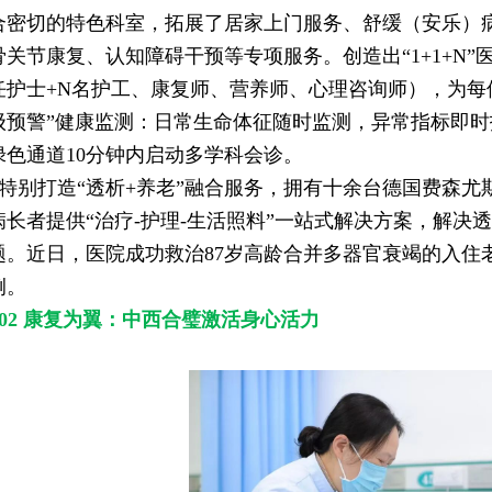
合密切的特色科室，拓展了居家上门服务、舒缓（安乐）
骨关节康复、认知障碍干预等专项服务。创造出“1+1+N”
任护士+N名护工、康复师、营养师、心理咨询师），为每
级预警”健康监测：日常生命体征随时监测，异常指标即
绿色通道10分钟内启动多学科会诊。
特别打造“透析+养老”融合服务，拥有十余台德国费森尤
病长者提供“治疗-护理-生活照料”一站式解决方案，解决
题。近日，医院成功救治87岁高龄合并多器官衰竭的入住
例。
02 康复为翼：中西合璧激活身心活力