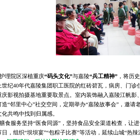
护理院区深植重庆
“码头文化”
与嘉陵
“兵工精神”
，将历史
上世纪40年代嘉陵集团职工医院的红砖碧瓦，病房、门诊
重庆影视拍摄基地重要取景点。室内装饰融入嘉陵江帆影
打造“邻里中心”社交空间，定期举办“嘉陵故事会”，邀
文化共鸣中找到归属感。
膳食服务坚持“医食同源”，坚持食品安全渠道检查，让
节日，组织“坝坝宴”“包粽子比赛”等活动，延续山城“热辣