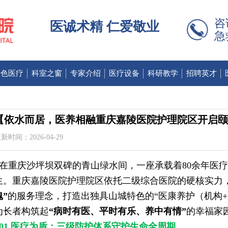
咨
医诚术精 仁爱敬业
急
特色医疗
科室之窗
专家介绍
医疗设备
科研教学
招聘英才
【依水而居，医养相融重庆嘉陵医院护理院区开启颐
新时间：2026-04-29
在重庆沙坪坝双碑的青山绿水间，一座承载着80余年医
生。重庆嘉陵医院护理院区依托二级综合医院的硬核实力
魂”
的服务理念，打造出独具山城特色的“医康养护（机构+
为长者构筑起
“病时有医、平时有乐、养中有情”
的幸福家
01 医疗为盾：三级防护体系守护生命全周期