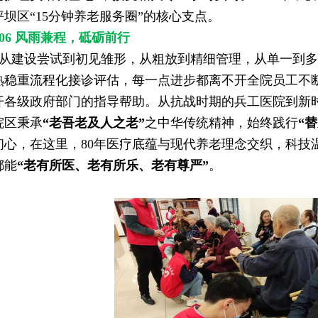
坪坝区“15分钟养老服务圈”的核心支点。
06 风雨兼程，砥砺前行
从建设尝试到初见雏形，从粗放到精细管理，从单一到多
熟稳重流程化接诊评估，每一点进步都离不开全院员工不
开各级政府部门的指导帮助。从抗战时期的兵工医院到新
院区秉承
“老吾老及人之老”
之中华传统精神，始终践行
“
初心，在这里，80年医疗底蕴与现代养老理念交织，科技
都能
“老有所医、老有所乐、老有尊严”
。