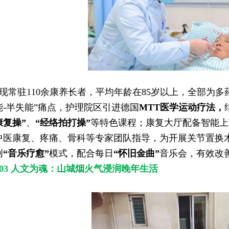
现常驻110余康养长者，平均年龄在85岁以上，全部为多
能-半失能”痛点，护理院区引进德国
MTT医学运动疗法，
康复操”
、
“经络拍打操”
等特色课程；康复大厅配备智能上
中医康复、疼痛、骨科等专家团队指导，为开展关节置换
创
“音乐疗愈”
模式，配合每日
“怀旧金曲”
音乐会，有效改
03 人文为魂：山城烟火气浸润晚年生活