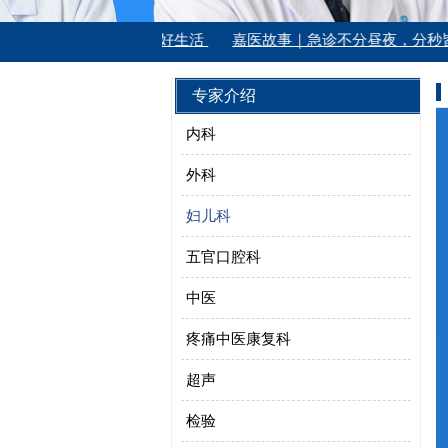
康| 温情守护夕阳美好生活
嘉医故事｜急诊不分昼夜，分秒皆是战
专家介绍
内科
外科
妇儿科
五官口腔科
中医
疼痛中医康复科
超声
检验