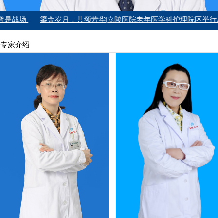
场
鎏金岁月，共颂芳华|嘉陵医院老年医学科护理院区举行庆祝建
专家介绍