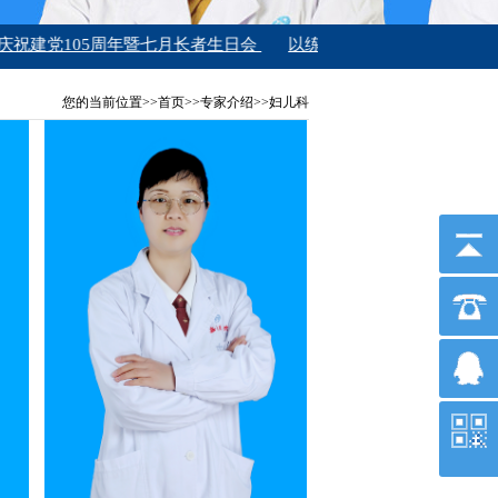
党105周年暨七月长者生日会
以练备战 守护平安｜嘉陵特装联
您的当前位置>>首页>>专家介绍>>妇儿科