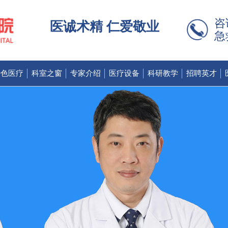
咨
医诚术精 仁爱敬业
急
特色医疗
科室之窗
专家介绍
医疗设备
科研教学
招聘英才