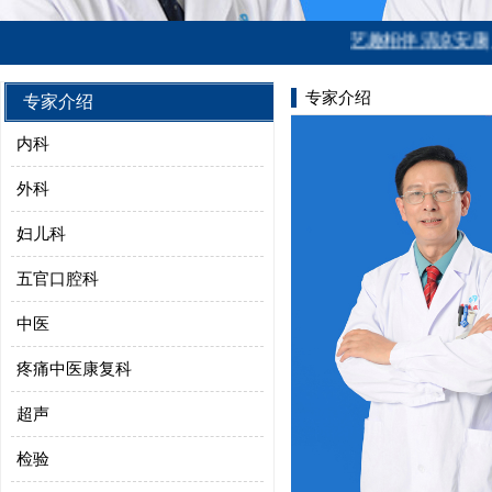
艺趣相伴 清凉安康| 温
专家介绍
专家介绍
内科
外科
妇儿科
五官口腔科
中医
疼痛中医康复科
超声
检验